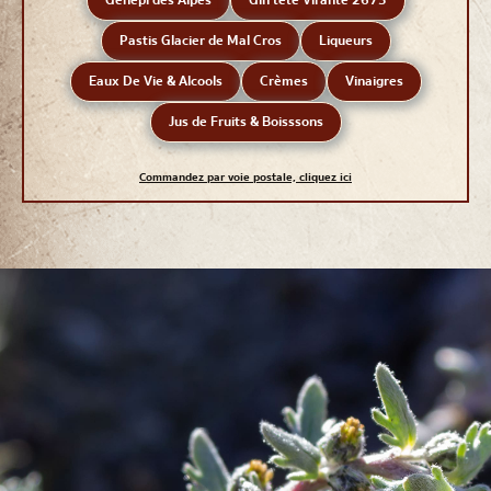
Génépi des Alpes
Gin tête Virante 2675
Pastis Glacier de Mal Cros
Liqueurs
Eaux De Vie & Alcools
Crèmes
Vinaigres
Jus de Fruits & Boisssons
Commandez par voie postale, cliquez ici