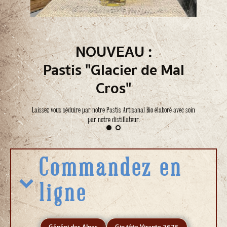
NOUVEAU :
Pastis "Glacier de Mal
Une fabrication artisanale au cœur des
Cros"
Hautes-Alpes !
Laissez vous séduire par notre Pastis Artisanal Bio élaboré avec soin
par notre distillateur.
Commandez en
ligne