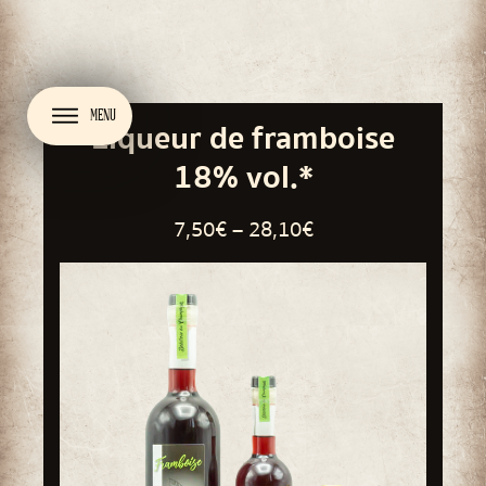
MENU
Liqueur de framboise
18% vol.*
Plage
7,50
€
–
28,10
€
de
prix :
7,50 €
à
28,10 €