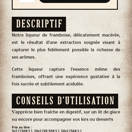
Liqueur
de
framboise
18%
vol.*
DESCRIPTIF
Notre liqueur de framboise, délicatement macérée,
est le résultat d'une extraction soignée visant à
capturer le plus fidèlement possible la richesse de
ses arômes.
Cette liqueur capture l'essence même des
framboises, offrant une expérience gustative à la
fois sucrée et subtilement acidulée.
CONSEILS D'UTILISATION
S'apprécie bien fraîche en digestif, sur un lit de glace
ou encore pour accompagner vos kirs ou desserts
Prix au litre :
5cl (150€/L), 20cl (99.50€/L), 50cl (56€/L)